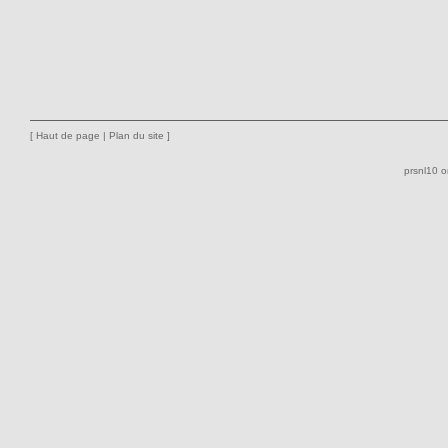
[
Haut de page
|
Plan du site
]
prsnl10 