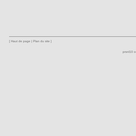
[
Haut de page
|
Plan du site
]
prsnl10 